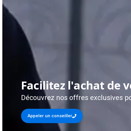
Facilitez l'achat de v
Découvrez nos offres exclusives po
Appeler un conseiller