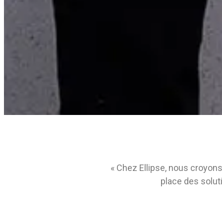
« Chez Ellipse, nous croyons
place des soluti